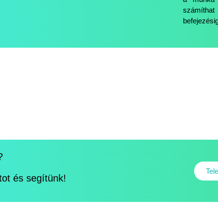
számíthat
befejezésig
?
Tel
tot és segítünk!