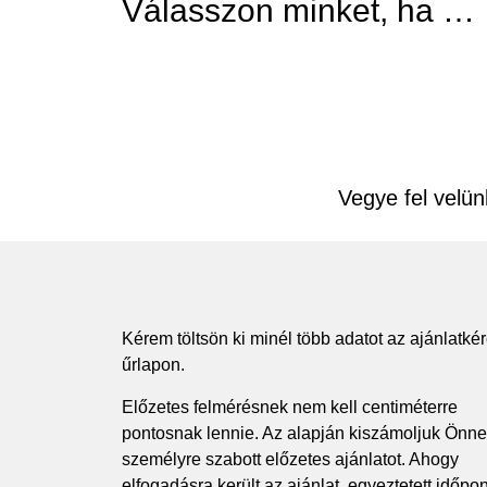
Válasszon minket, ha …
Vegye fel velün
Kérem töltsön ki minél több adatot az ajánlatké
űrlapon.
Előzetes felmérésnek nem kell centiméterre
pontosnak lennie. Az alapján kiszámoljuk Önne
személyre szabott előzetes ajánlatot. Ahogy
elfogadásra került az ajánlat, egyeztetett időpo