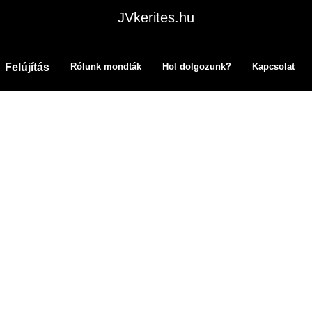
JVkerites.hu
Felújítás
Rólunk mondták
Hol dolgozunk?
Kapcsolat
s, felújítás.
Rólunk