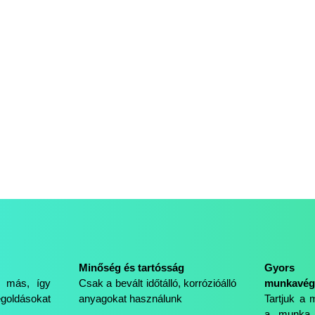
Minőség és tartósság
Gyors 
t más, így
Csak a bevált időtálló, korrózióálló
munkavég
goldásokat
anyagokat használunk
Tartjuk a 
a munka 