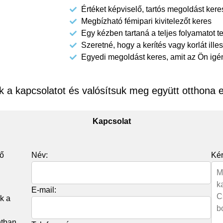
Értéket képviselő, tartós megoldást kere
Megbízható fémipari kivitelezőt keres
Egy kézben tartaná a teljes folyamatot t
Szeretné, hogy a kerítés vagy korlát ill
Egyedi megoldást keres, amit az Ön igé
k a kapcsolatot és valósítsuk meg együtt otthona e
Kapcsolat
rő
Név:
Kér
E-mail:
k a
ntban