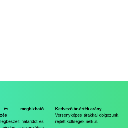
és megbízható
Kedvező ár-érték arány
zés
Versenyképes árakkal dolgozunk,
megbeszélt határidőt és
rejtett költségek nélkül.
minden szakaszában