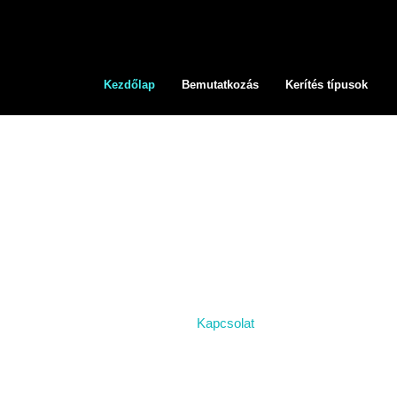
Kezdőlap
Bemutatkozás
Kerítés típusok
Komplett kerítés, korlát gyártás, telepíté
Egyedi megoldások, hosszú távra.
Kapcsolat