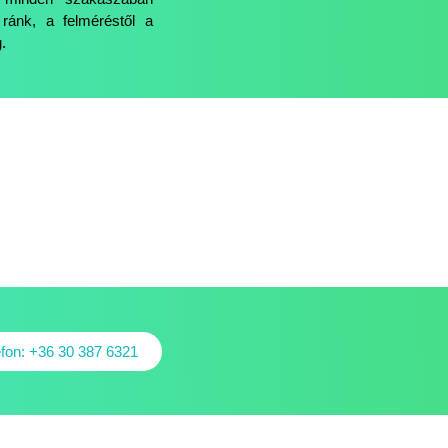
 ránk, a felméréstől a
.
efon: +36 30 387 6321