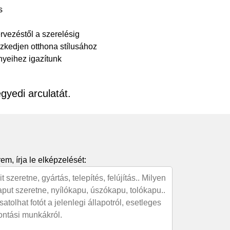
s
ervezéstől a szerelésig
eszkedjen otthona stílusához
nyeihez igazítunk
gyedi arculatát.
em, írja le elképzelését: